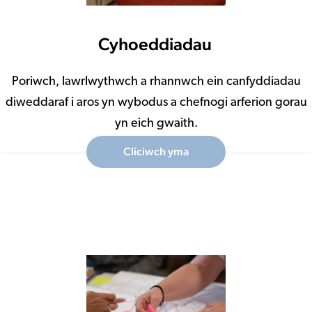
Cyhoeddiadau
Poriwch, lawrlwythwch a rhannwch ein canfyddiadau
diweddaraf i aros yn wybodus a chefnogi arferion gorau
yn eich gwaith.
Cliciwch yma