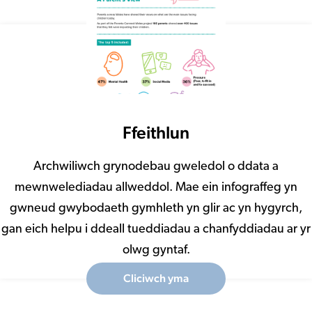
Ffeithlun
Archwiliwch grynodebau gweledol o ddata a
mewnwelediadau allweddol. Mae ein infograffeg yn
gwneud gwybodaeth gymhleth yn glir ac yn hygyrch,
gan eich helpu i ddeall tueddiadau a chanfyddiadau ar yr
olwg gyntaf.
Cliciwch yma