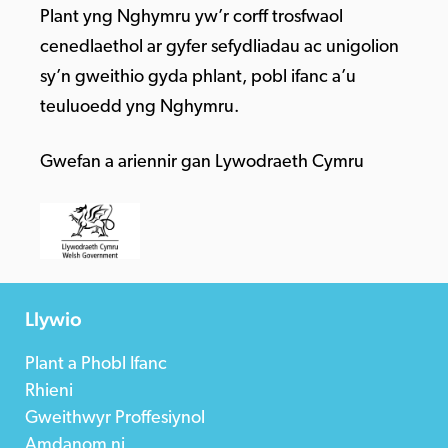
Plant yng Nghymru yw’r corff trosfwaol
cenedlaethol ar gyfer sefydliadau ac unigolion
sy’n gweithio gyda phlant, pobl ifanc a’u
teuluoedd yng Nghymru.
Gwefan a ariennir gan Lywodraeth Cymru
Llywio
Plant a Phobl Ifanc
Rhieni
Gweithwyr Proffesiynol
Amdanom ni