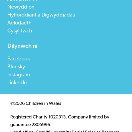
Newyddion
Hyfforddiant a Digwyddiadau
Aelodaeth
Cysylltwch
Dilynwch ni
Facebook
Bluesky
Instagram
LinkedIn
©2026 Children in Wales
Registered Charity 1020313. Company limited by
guarantee 2805996.