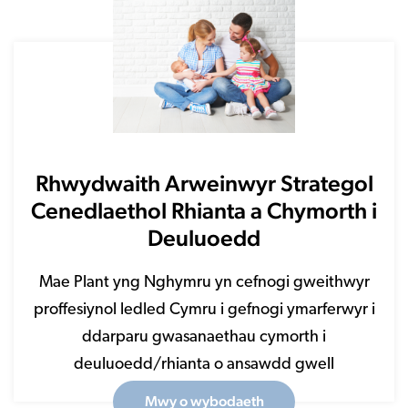
Rhwydwaith Arweinwyr Strategol
Cenedlaethol Rhianta a Chymorth i
Deuluoedd
Mae Plant yng Nghymru yn cefnogi gweithwyr
proffesiynol ledled Cymru i gefnogi ymarferwyr i
ddarparu gwasanaethau cymorth i
deuluoedd/rhianta o ansawdd gwell
Mwy o wybodaeth