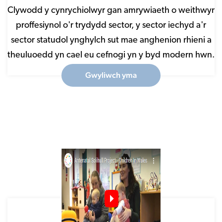
Clywodd y cynrychiolwyr gan amrywiaeth o weithwyr
proffesiynol o'r trydydd sector, y sector iechyd a'r
sector statudol ynghylch sut mae anghenion rhieni a
theuluoedd yn cael eu cefnogi yn y byd modern hwn.
Gwyliwch yma