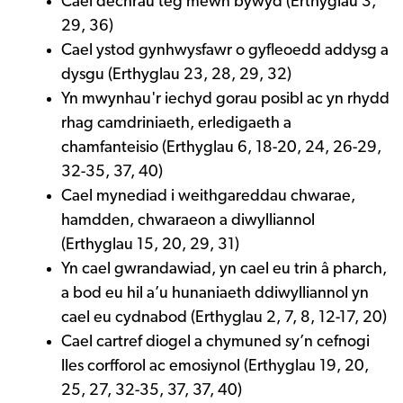
Cael dechrau teg mewn bywyd (Erthyglau 3,
29, 36)
Cael ystod gynhwysfawr o gyfleoedd addysg a
dysgu (Erthyglau 23, 28, 29, 32)
Yn mwynhau'r iechyd gorau posibl ac yn rhydd
rhag camdriniaeth, erledigaeth a
chamfanteisio (Erthyglau 6, 18-20, 24, 26-29,
32-35, 37, 40)
Cael mynediad i weithgareddau chwarae,
hamdden, chwaraeon a diwylliannol
(Erthyglau 15, 20, 29, 31)
Yn cael gwrandawiad, yn cael eu trin â pharch,
a bod eu hil a’u hunaniaeth ddiwylliannol yn
cael eu cydnabod (Erthyglau 2, 7, 8, 12-17, 20)
Cael cartref diogel a chymuned sy’n cefnogi
lles corfforol ac emosiynol (Erthyglau 19, 20,
25, 27, 32-35, 37, 37, 40)