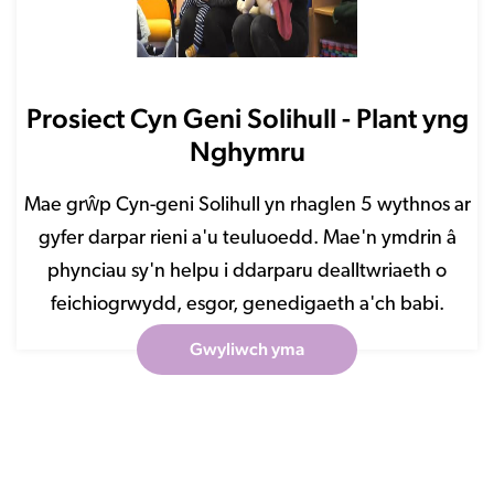
Prosiect Cyn Geni Solihull - Plant yng
Nghymru
Mae grŵp Cyn-geni Solihull yn rhaglen 5 wythnos ar
gyfer darpar rieni a'u teuluoedd. Mae'n ymdrin â
phynciau sy'n helpu i ddarparu dealltwriaeth o
feichiogrwydd, esgor, genedigaeth a'ch babi.
Gwyliwch yma