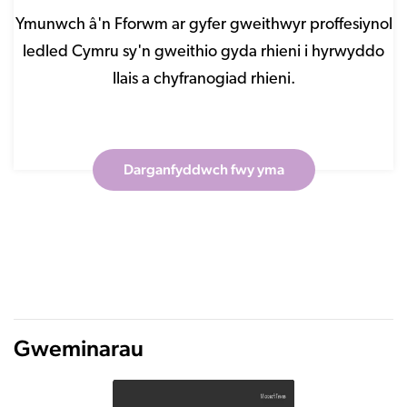
Ymunwch â'n Fforwm ar gyfer gweithwyr proffesiynol
ledled Cymru sy'n gweithio gyda rhieni i hyrwyddo
llais a chyfranogiad rhieni.
Darganfyddwch fwy yma
Gweminarau