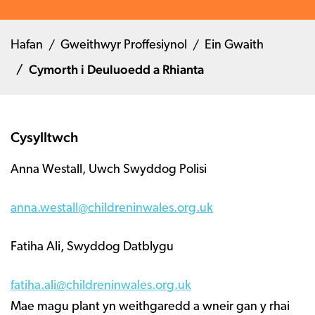
Hafan
Gweithwyr Proffesiynol
Ein Gwaith
Cymorth i Deuluoedd a Rhianta
Cysylltwch
Anna Westall, Uwch Swyddog Polisi
anna.westall@childreninwales.org.uk
Fatiha Ali, Swyddog Datblygu
fatiha.ali@childreninwales.org.uk
Mae magu plant yn weithgaredd a wneir gan y rhai