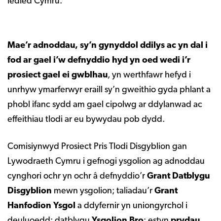
ledled Cymru.
Mae’r adnoddau, sy’n gynyddol ddilys ac yn dal i
fod ar gael i’w defnyddio hyd yn oed wedi i’r
prosiect gael ei gwblhau
, yn werthfawr hefyd i
unrhyw ymarferwyr eraill sy’n gweithio gyda phlant a
phobl ifanc sydd am gael cipolwg ar ddylanwad ac
effeithiau tlodi ar eu bywydau pob dydd.
Comisiynwyd Prosiect Pris Tlodi Disgyblion gan
Lywodraeth Cymru i gefnogi ysgolion ag adnoddau
cynghori ochr yn ochr â defnyddio’r
Grant
Datblygu
Disgyblion
mewn ysgolion; taliadau’r
Grant
Hanfodion Ysgol
a ddyfernir yn uniongyrchol i
deuluoedd; datblygu
Ysgolion Bro
; estyn
prydau