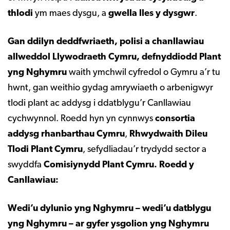
thlodi
ym maes dysgu, a
gwella lles y dysgwr
.
Gan ddilyn deddfwriaeth, polisi a chanllawiau
allweddol Llywodraeth Cymru, defnyddiodd Plant
yng Nghymru
waith ymchwil cyfredol o Gymru a’r tu
hwnt, gan weithio gydag amrywiaeth o arbenigwyr
tlodi plant ac addysg i ddatblygu’r Canllawiau
cychwynnol. Roedd hyn yn cynnwys
consortia
addysg rhanbarthau Cymru
,
Rhwydwaith Dileu
Tlodi Plant Cymru
, sefydliadau’r trydydd sector a
swyddfa
Comisiynydd Plant Cymru. Roedd y
Canllawiau:
Wedi’u dylunio yng Nghymru – wedi’u datblygu
yng Nghymru – ar gyfer ysgolion yng Nghymru