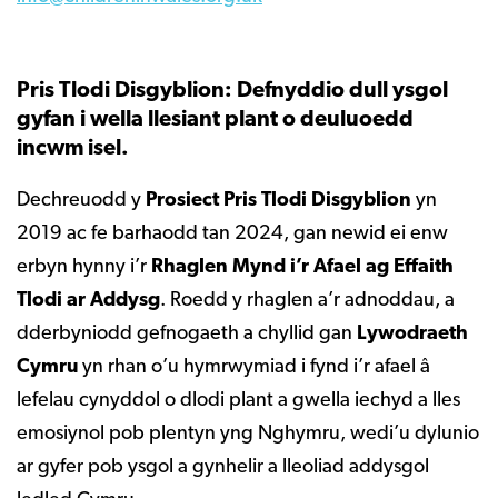
Pris Tlodi Disgyblion: Defnyddio dull ysgol
gyfan i wella llesiant plant o deuluoedd
incwm isel.
Dechreuodd y
Prosiect Pris Tlodi Disgyblion
yn
2019 ac fe barhaodd tan 2024, gan newid ei enw
erbyn hynny i’r
Rhaglen Mynd i’r Afael ag Effaith
Tlodi ar Addysg
. Roedd y rhaglen a’r adnoddau, a
dderbyniodd gefnogaeth a chyllid gan
Lywodraeth
Cymru
yn rhan o’u hymrwymiad i fynd i’r afael â
lefelau cynyddol o dlodi plant a gwella iechyd a lles
emosiynol pob plentyn yng Nghymru, wedi’u dylunio
ar gyfer pob ysgol a gynhelir a lleoliad addysgol