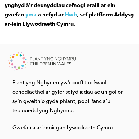
ynghyd â’r deunyddiau cefnogi eraill ar ein
gwefan
yma
a hefyd ar
Hwb
, sef platfform Addysg
ar-lein Llywodraeth Cymru.
Plant yng Nghymru yw’r corff trosfwaol
cenedlaethol ar gyfer sefydliadau ac unigolion
sy’n gweithio gyda phlant, pobl ifanc a’u
teuluoedd yng Nghymru.
Gwefan a ariennir gan Lywodraeth Cymru