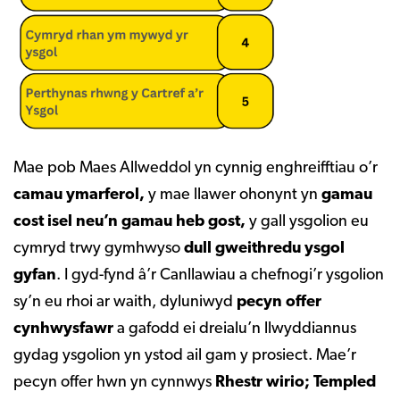
Mae pob Maes Allweddol yn cynnig enghreifftiau o’r
camau ymarferol,
y mae llawer ohonynt yn
gamau
cost isel neu’n gamau heb gost,
y gall ysgolion eu
cymryd trwy gymhwyso
dull gweithredu ysgol
gyfan
. I gyd-fynd â’r Canllawiau a chefnogi’r ysgolion
sy’n eu rhoi ar waith, dyluniwyd
pecyn offer
cynhwysfawr
a gafodd ei dreialu’n llwyddiannus
gydag ysgolion yn ystod ail gam y prosiect. Mae’r
pecyn offer hwn yn cynnwys
Rhestr wirio; Templed