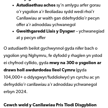
Astudiaethau achos
sy’n amlygu arfer gorau
o’r ysgolion a’r lleoliadau sydd wedi rhoi’r
Canllawiau ar waith gan ddefnyddio’r pecyn
offer a’r adnoddau ychwanegol
Gweithgaredd Llais y Dysgwr
– ychwanegiad
at y pecyn offer
O astudiaeth beilot gychwynnol gyda nifer bach o
ysgolion yng Nghymru, fe dyfodd y rhaglen yn ystod
ei chyfnod cyllido, gyda
mwy na 300 o ysgolion ar
draws holl awdurdodau lleol Cymru
(gyda
104,000+ o ddysgwyr/fuddiolwyr) yn cyrchu ac yn
defnyddio’r canllawiau a’r adnoddau ychwanegol
erbyn 2024.
Cewch weld y Canllawiau Pris Tlodi Disgyblion