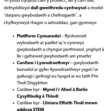
Yn ystod trydydd cam y prosiect, sef y cam olaf,
defnyddiwyd
dull gweithredu cynhwysol
a model
‘darparu gwybodaeth a chefnogaeth’, a
chyflwynwyd rhagor o adnoddau, gan gynnwys:
Platfform Cymunedol
– ffynhonnell
wybodaeth ar padlet sy’n cynnwys
gwybodaeth a chyngor perthnasol, ynghyd â
lle i gyfnewid gwybodaeth am ymarfer
Canllaw i Lywodraethwyr
– gwybodaeth
benodol ar gyfer llywodraethwyr ysgol i’w
galluogi i gefnogi eu hysgol ar eu taith Pris
Tlodi Disgyblion
Canllaw byr -
Mynd i’r Afael â Bwlio
Cysylltiedig â Thlodi
Canllaw byr -
Lliniaru Effaith Tlodi mewn
addysg STEM