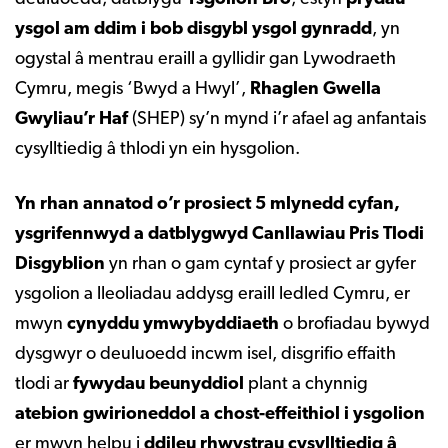
ysgol am ddim i bob disgybl ysgol gynradd
, yn
ogystal â mentrau eraill a gyllidir gan Lywodraeth
Cymru, megis ‘Bwyd a Hwyl’,
Rhaglen Gwella
Gwyliau’r Haf
(SHEP) sy’n mynd i’r afael ag anfantais
cysylltiedig â thlodi yn ein hysgolion.
Yn rhan annatod o’r prosiect 5 mlynedd cyfan,
ysgrifennwyd a datblygwyd Canllawiau Pris Tlodi
Disgyblion
yn rhan o gam cyntaf y prosiect ar gyfer
ysgolion a lleoliadau addysg eraill ledled Cymru, er
mwyn
cynyddu ymwybyddiaeth
o brofiadau bywyd
dysgwyr o deuluoedd incwm isel, disgrifio effaith
tlodi ar
fywydau beunyddiol
plant a chynnig
atebion gwirioneddol a chost-effeithiol i ysgolion
er mwyn helpu i
ddileu rhwystrau cysylltiedig â