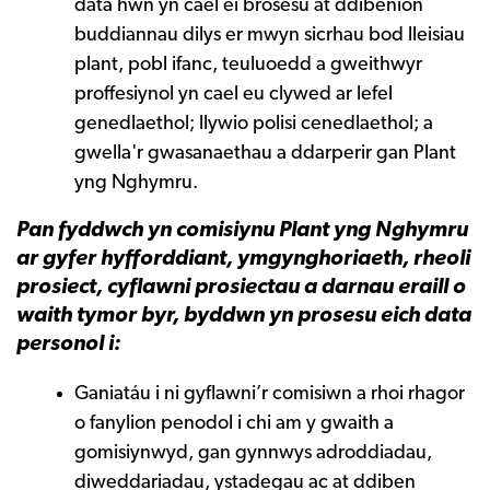
data hwn yn cael ei brosesu at ddibenion
buddiannau dilys er mwyn sicrhau bod lleisiau
plant, pobl ifanc, teuluoedd a gweithwyr
proffesiynol yn cael eu clywed ar lefel
genedlaethol; llywio polisi cenedlaethol; a
gwella'r gwasanaethau a ddarperir gan Plant
yng Nghymru.
Pan fyddwch yn comisiynu Plant yng Nghymru
ar gyfer hyfforddiant, ymgynghoriaeth, rheoli
prosiect, cyflawni prosiectau a darnau eraill o
waith tymor byr, byddwn yn prosesu eich data
personol i:
Ganiatáu i ni gyflawni’r comisiwn a rhoi rhagor
o fanylion penodol i chi am y gwaith a
gomisiynwyd, gan gynnwys adroddiadau,
diweddariadau, ystadegau ac at ddiben