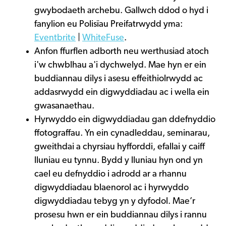
gwybodaeth archebu. Gallwch ddod o hyd i
fanylion eu Polisïau Preifatrwydd yma:
Eventbrite
|
WhiteFuse
.
Anfon ffurflen adborth neu werthusiad atoch
i'w chwblhau a'i dychwelyd. Mae hyn er ein
buddiannau dilys i asesu effeithiolrwydd ac
addasrwydd ein digwyddiadau ac i wella ein
gwasanaethau.
Hyrwyddo ein digwyddiadau gan ddefnyddio
ffotograffau. Yn ein cynadleddau, seminarau,
gweithdai a chyrsiau hyfforddi, efallai y caiff
lluniau eu tynnu. Bydd y lluniau hyn ond yn
cael eu defnyddio i adrodd ar a rhannu
digwyddiadau blaenorol ac i hyrwyddo
digwyddiadau tebyg yn y dyfodol. Mae’r
prosesu hwn er ein buddiannau dilys i rannu