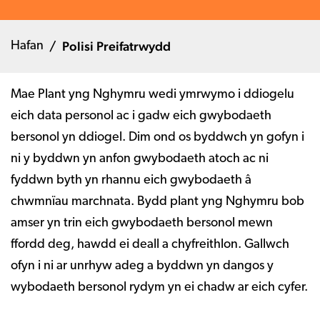
Polisi Preifatrwydd
Hafan
Mae Plant yng Nghymru wedi ymrwymo i ddiogelu
eich data personol ac i gadw eich gwybodaeth
bersonol yn ddiogel. Dim ond os byddwch yn gofyn i
ni y byddwn yn anfon gwybodaeth atoch ac ni
fyddwn byth yn rhannu eich gwybodaeth â
chwmnïau marchnata. Bydd plant yng Nghymru bob
amser yn trin eich gwybodaeth bersonol mewn
ffordd deg, hawdd ei deall a chyfreithlon. Gallwch
ofyn i ni ar unrhyw adeg a byddwn yn dangos y
wybodaeth bersonol rydym yn ei chadw ar eich cyfer.