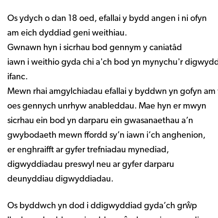
Os ydych o dan 18 oed, efallai y bydd angen i ni ofyn
am eich dyddiad geni weithiau.
Gwnawn hyn i sicrhau bod gennym y caniatâd
iawn i weithio gyda chi a'ch bod yn mynychu'r digwydd
ifanc.
Mewn rhai amgylchiadau efallai y byddwn yn gofyn am w
oes gennych unrhyw anableddau. Mae hyn er mwyn
sicrhau ein bod yn darparu ein gwasanaethau a’n
gwybodaeth mewn ffordd sy’n iawn i’ch anghenion,
er enghraifft ar gyfer trefniadau mynediad,
digwyddiadau preswyl neu ar gyfer darparu
deunyddiau digwyddiadau.
Os byddwch yn dod i ddigwyddiad gyda’ch grŵp