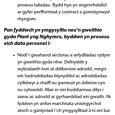
prosesu taliadau. Bydd hyn yn angenrheidiol
ar gyfer perfformiad y contract a gomisiynwyd
rhyngom.
Pan fyddwch yn ymgysylltu neu’n gweithio
gyda Plant yng Nghymru, byddwn yn prosesu
eich data personol i:
Nodi'r gwahanol sectorau a sefydliadau rydym
yn gweithio gyda nhw. Defnyddir y
wybodaeth hon at ddibenion adrodd, megis
ein hadroddiadau blynyddol ac adroddiadau
cyllidwyr a chaiff eu gwneud yn ddienw cyn
eu cyhoeddi. Mae er ein buddiannau dilys i
asesu ac adrodd ar gyrhaeddiad ein gwaith. Ni
fyddwn yn anfon marchnata uniongyrchol
atoch o ganlyniad i'ch ymgysylltiad â ni oni bai