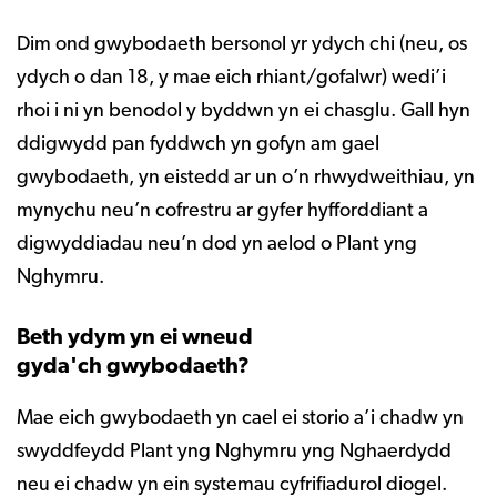
Dim ond gwybodaeth bersonol yr ydych chi (neu, os
ydych o dan 18, y mae eich rhiant/gofalwr) wedi’i
rhoi i ni yn benodol y byddwn yn ei chasglu. Gall hyn
ddigwydd pan fyddwch yn gofyn am gael
gwybodaeth, yn eistedd ar un o’n rhwydweithiau, yn
mynychu neu’n cofrestru ar gyfer hyfforddiant a
digwyddiadau neu’n dod yn aelod o Plant yng
Nghymru.
Beth ydym yn ei wneud
gyda'ch gwybodaeth?
Mae eich gwybodaeth yn cael ei storio a’i chadw yn
swyddfeydd Plant yng Nghymru yng Nghaerdydd
neu ei chadw yn ein systemau cyfrifiadurol diogel.