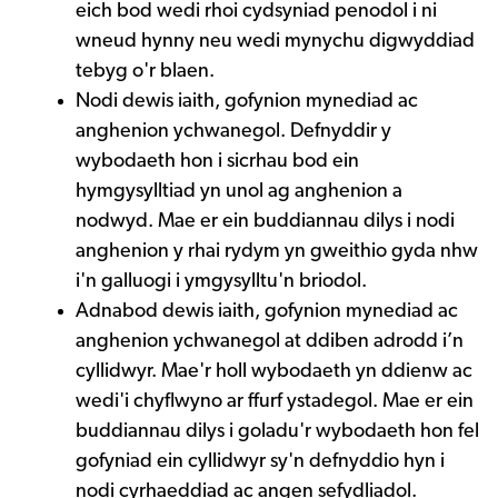
eich bod wedi rhoi cydsyniad penodol i ni
wneud hynny neu wedi mynychu digwyddiad
tebyg o'r blaen.
Nodi dewis iaith, gofynion mynediad ac
anghenion ychwanegol. Defnyddir y
wybodaeth hon i sicrhau bod ein
hymgysylltiad yn unol ag anghenion a
nodwyd. Mae er ein buddiannau dilys i nodi
anghenion y rhai rydym yn gweithio gyda nhw
i'n galluogi i ymgysylltu'n briodol.
Adnabod dewis iaith, gofynion mynediad ac
anghenion ychwanegol at ddiben adrodd i’n
cyllidwyr. Mae'r holl wybodaeth yn ddienw ac
wedi'i chyflwyno ar ffurf ystadegol. Mae er ein
buddiannau dilys i goladu'r wybodaeth hon fel
gofyniad ein cyllidwyr sy'n defnyddio hyn i
nodi cyrhaeddiad ac angen sefydliadol.