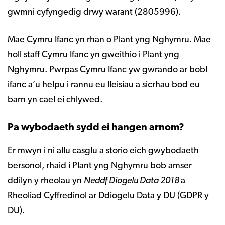
gwmni cyfyngedig drwy warant (2805996).
Mae Cymru Ifanc yn rhan o Plant yng Nghymru. Mae
holl staff Cymru Ifanc yn gweithio i Plant yng
Nghymru. Pwrpas Cymru Ifanc yw gwrando ar bobl
ifanc a’u helpu i rannu eu lleisiau a sicrhau bod eu
barn yn cael ei chlywed.
Pa wybodaeth sydd ei hangen arnom?
Er mwyn i ni allu casglu a storio eich gwybodaeth
bersonol, rhaid i Plant yng Nghymru bob amser
ddilyn y rheolau yn
Neddf Diogelu Data 2018
a
Rheoliad Cyffredinol ar Ddiogelu Data y DU (GDPR y
DU).