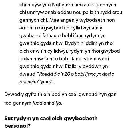
chi'n byw yng Nghymru neu a oes gennych
chi unrhyw anableddau neu pa iaith sydd orau
gennych chi. Mae angen y wybodaeth hon
arnom i roi gwybod i'n cyllidwyr am y
gwahanol fathau o bobl ifanc rydym yn
gweithio gyda nhw. Dydyn ni ddim yn rhoi
eich enw i’n cyllidwyr, rydym yn rhoi gwybod
iddyn nhw faint o bobl ifanc rydym wedi
gweithio gyda nhw. Efallai y byddwn yn
dweud “
Roedd 5 o’r 20 o bobl ifanc yn dod o
orllewin Cymru
”.
Dywed y gyfraith ein bod yn cael gwneud hyn gan
fod gennym
fuddiant dilys
.
Sut rydym yn cael eich gwybodaeth
bersonol?