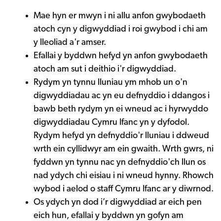
Mae hyn er mwyn i ni allu anfon gwybodaeth
atoch cyn y digwyddiad i roi gwybod i chi am
y lleoliad a'r amser.
Efallai y byddwn hefyd yn anfon gwybodaeth
atoch am sut i deithio i'r digwyddiad.
Rydym yn tynnu lluniau ym mhob un o'n
digwyddiadau ac yn eu defnyddio i ddangos i
bawb beth rydym yn ei wneud ac i hyrwyddo
digwyddiadau Cymru Ifanc yn y dyfodol.
Rydym hefyd yn defnyddio'r lluniau i ddweud
wrth ein cyllidwyr am ein gwaith. Wrth gwrs, ni
fyddwn yn tynnu nac yn defnyddio'ch llun os
nad ydych chi eisiau i ni wneud hynny. Rhowch
wybod i aelod o staff Cymru Ifanc ar y diwrnod.
Os ydych yn dod i’r digwyddiad ar eich pen
eich hun, efallai y byddwn yn gofyn am