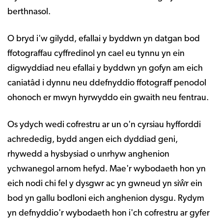
berthnasol.
O bryd i'w gilydd, efallai y byddwn yn datgan bod
ffotograffau cyffredinol yn cael eu tynnu yn ein
digwyddiad neu efallai y byddwn yn gofyn am eich
caniatâd i dynnu neu ddefnyddio ffotograff penodol
ohonoch er mwyn hyrwyddo ein gwaith neu fentrau.
Os ydych wedi cofrestru ar un o'n cyrsiau hyfforddi
achrededig, bydd angen eich dyddiad geni,
rhywedd a hysbysiad o unrhyw anghenion
ychwanegol arnom hefyd. Mae'r wybodaeth hon yn
eich nodi chi fel y dysgwr ac yn gwneud yn siŵr ein
bod yn gallu bodloni eich anghenion dysgu. Rydym
yn defnyddio'r wybodaeth hon i'ch cofrestru ar gyfer