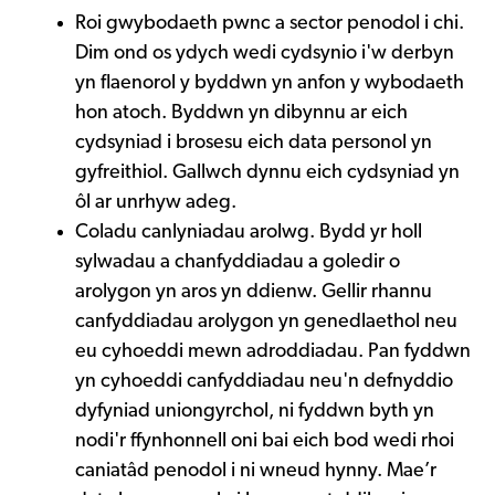
Roi gwybodaeth pwnc a sector penodol i chi.
Dim ond os ydych wedi cydsynio i'w derbyn
yn flaenorol y byddwn yn anfon y wybodaeth
hon atoch. Byddwn yn dibynnu ar eich
cydsyniad i brosesu eich data personol yn
gyfreithiol. Gallwch dynnu eich cydsyniad yn
ôl ar unrhyw adeg.
Coladu canlyniadau arolwg. Bydd yr holl
sylwadau a chanfyddiadau a goledir o
arolygon yn aros yn ddienw. Gellir rhannu
canfyddiadau arolygon yn genedlaethol neu
eu cyhoeddi mewn adroddiadau. Pan fyddwn
yn cyhoeddi canfyddiadau neu'n defnyddio
dyfyniad uniongyrchol, ni fyddwn byth yn
nodi'r ffynhonnell oni bai eich bod wedi rhoi
caniatâd penodol i ni wneud hynny. Mae’r