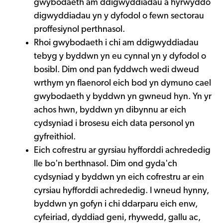
gwybodaeth am ddigwyddiadau a hyrwyddo
digwyddiadau yn y dyfodol o fewn sectorau
proffesiynol perthnasol.
Rhoi gwybodaeth i chi am ddigwyddiadau
tebyg y byddwn yn eu cynnal yn y dyfodol o
bosibl. Dim ond pan fyddwch wedi dweud
wrthym yn flaenorol eich bod yn dymuno cael
gwybodaeth y byddwn yn gwneud hyn. Yn yr
achos hwn, byddwn yn dibynnu ar eich
cydsyniad i brosesu eich data personol yn
gyfreithiol.
Eich cofrestru ar gyrsiau hyfforddi achrededig
lle bo'n berthnasol. Dim ond gyda'ch
cydsyniad y byddwn yn eich cofrestru ar ein
cyrsiau hyfforddi achrededig. I wneud hynny,
byddwn yn gofyn i chi ddarparu eich enw,
cyfeiriad, dyddiad geni, rhywedd, gallu ac,