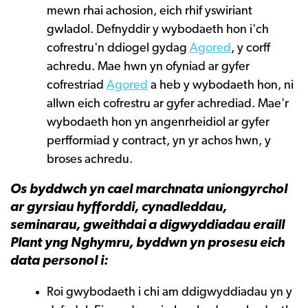
mewn rhai achosion, eich rhif yswiriant
gwladol. Defnyddir y wybodaeth hon i'ch
cofrestru'n ddiogel gydag
Agored
, y corff
achredu. Mae hwn yn ofyniad ar gyfer
cofrestriad
Agored
a heb y wybodaeth hon, ni
allwn eich cofrestru ar gyfer achrediad. Mae'r
wybodaeth hon yn angenrheidiol ar gyfer
perfformiad y contract, yn yr achos hwn, y
broses achredu.
Os byddwch yn cael marchnata uniongyrchol
ar gyrsiau hyfforddi, cynadleddau,
seminarau, gweithdai a digwyddiadau eraill
Plant yng Nghymru, byddwn yn prosesu eich
data personol i:
Roi gwybodaeth i chi am ddigwyddiadau yn y