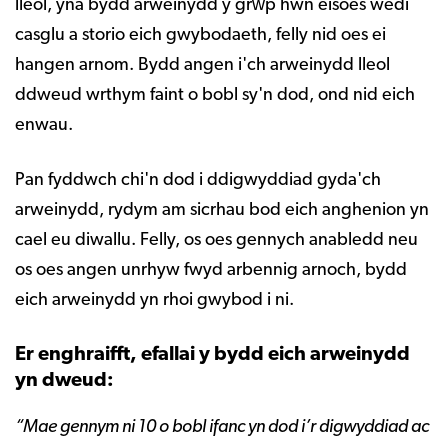
lleol, yna bydd arweinydd y grŵp hwn eisoes wedi
casglu a storio eich gwybodaeth, felly nid oes ei
hangen arnom. Bydd angen i'ch arweinydd lleol
ddweud wrthym faint o bobl sy'n dod, ond nid eich
enwau.
Pan fyddwch chi'n dod i ddigwyddiad gyda'ch
arweinydd, rydym am sicrhau bod eich anghenion yn
cael eu diwallu. Felly, os oes gennych anabledd neu
os oes angen unrhyw fwyd arbennig arnoch, bydd
eich arweinydd yn rhoi gwybod i ni.
Er enghraifft, efallai y bydd eich arweinydd
yn dweud:
“Mae gennym ni 10 o bobl ifanc yn dod i’r digwyddiad ac