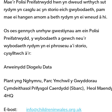
Mae’r Polisi Preifatrwydd hwn yn dweud wrthych sut
rydym yn casglu ac yn storio eich gwybodaeth, pam
mae ei hangen arnom a beth rydym yn ei wneud â hi.
Os oes gennych unrhyw gwestiynau am ein Polisi
Preifatrwydd, y wybodaeth a gewch neu'r
wybodaeth rydym yn ei phrosesu a'i storio,
cysylltwch â'r:
Arweinydd Diogelu Data
Plant yng Nghymru, Parc Ymchwil y Gwyddorau
Cymdeithasol Prifysgol Caerdydd (Sbarc), Heol Maen
4HQ
E-bost:
info@childreninwales.org.uk