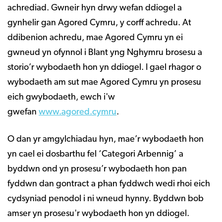
achrediad. Gwneir hyn drwy wefan ddiogel a
gynhelir gan Agored Cymru, y corff achredu. At
ddibenion achredu, mae Agored Cymru yn ei
gwneud yn ofynnol i Blant yng Nghymru brosesu a
storio’r wybodaeth hon yn ddiogel. I gael rhagor o
wybodaeth am sut mae Agored Cymru yn prosesu
eich gwybodaeth, ewch i'w
gwefan
www.agored.cymru
.
O dan yr amgylchiadau hyn, mae’r wybodaeth hon
yn cael ei dosbarthu fel ‘Categori Arbennig’ a
byddwn ond yn prosesu’r wybodaeth hon pan
fyddwn dan gontract a phan fyddwch wedi rhoi eich
cydsyniad penodol i ni wneud hynny. Byddwn bob
amser yn prosesu'r wybodaeth hon yn ddiogel.