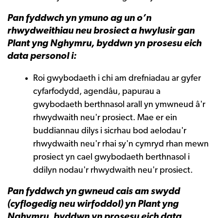
Pan fyddwch yn ymuno ag un o’n
rhwydweithiau neu brosiect a hwylusir gan
Plant yng Nghymru, byddwn yn prosesu eich
data personol i:
Roi gwybodaeth i chi am drefniadau ar gyfer
cyfarfodydd, agendâu, papurau a
gwybodaeth berthnasol arall yn ymwneud â'r
rhwydwaith neu'r prosiect. Mae er ein
buddiannau dilys i sicrhau bod aelodau'r
rhwydwaith neu'r rhai sy'n cymryd rhan mewn
prosiect yn cael gwybodaeth berthnasol i
ddilyn nodau'r rhwydwaith neu'r prosiect.
Pan fyddwch yn gwneud cais am swydd
(cyflogedig neu wirfoddol) yn Plant yng
Nghymru, byddwn yn prosesu eich data