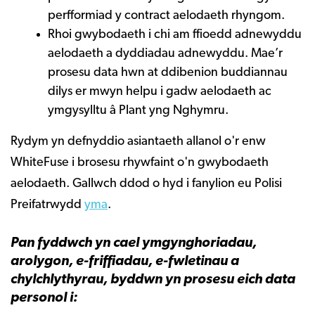
perfformiad y contract aelodaeth rhyngom.
Rhoi gwybodaeth i chi am ffioedd adnewyddu
aelodaeth a dyddiadau adnewyddu. Mae’r
prosesu data hwn at ddibenion buddiannau
dilys er mwyn helpu i gadw aelodaeth ac
ymgysylltu â Plant yng Nghymru.
Rydym yn defnyddio asiantaeth allanol o'r enw
WhiteFuse i brosesu rhywfaint o'n gwybodaeth
aelodaeth. Gallwch ddod o hyd i fanylion eu Polisi
Preifatrwydd
yma
.
Pan fyddwch yn cael ymgynghoriadau,
arolygon, e-friffiadau, e-fwletinau a
chylchlythyrau, byddwn yn prosesu eich data
personol i: