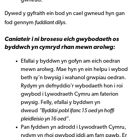
gwneud.
Dywed y gyfraith ein bod yn cael gwneud hyn gan
fod gennym
fuddiant dilys
.
Caniateir i ni brosesu eich gwybodaeth os
byddwch yn cymryd rhan mewn arolwg:
Efallai y byddwn yn gofyn am eich oedran
mewn arolwg. Mae hyn yn ein helpu i wybod
beth sy’n bwysig i wahanol grwpiau oedran.
Rydym yn defnyddio’r wybodaeth hon i roi
gwybod i Lywodraeth Cymru am faterion
pwysig. Felly, efallai y byddwn yn
dweud
“Byddai pobl ifanc 15 oed yn hoffi
pleidleisio yn 16 oed”.
Pan fyddwn yn adrodd i Lywodraeth Cymru,
rydym yn rhoi gwybod iddi am farn pawb. Er