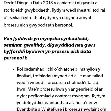
Deddf Diogelu Data 2018 y caniateir i ni gasglu a
storio eich gwybodaeth. Rydym wedi rhestru isod rai
o’r seiliau cyfreithiol rydym yn dibynnu arnynt i
brosesu eich gwybodaeth bersonol.
Pan fyddwch yn mynychu cynhadledd,
seminar, gweithdy, digwyddiad neu gwrs
hyfforddi byddwn yn prosesu eich data
personol i:
Roi cadarnhad i chi o'ch archeb, manylion y
lleoliad, trefniadau mynediad a lle mae taliad
wedi'i wneud, i brosesu a chofnodi'r taliad
hwn. Mae'r prosesu hwn yn angenrheidiol ar
gyfer perfformiad y contract rhyngom. Rydym
yn defnyddio asiantaethau allanol o'r enw
Eventbrite a WhiteFuse i brosesu rhywfaint o'n