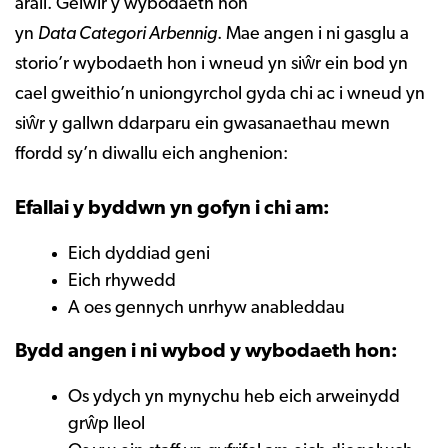
arall. Gelwir y wybodaeth hon
yn
Data Categori Arbennig
. Mae angen i ni gasglu a
storio’r wybodaeth hon i wneud yn siŵr ein bod yn
cael gweithio’n uniongyrchol gyda chi ac i wneud yn
siŵr y gallwn ddarparu ein gwasanaethau mewn
ffordd sy’n diwallu eich anghenion:
Efallai y byddwn yn gofyn i chi am:
Eich dyddiad geni
Eich rhywedd
A oes gennych unrhyw anableddau
Bydd angen i ni wybod y wybodaeth hon:
Os ydych yn mynychu heb eich arweinydd
grŵp lleol