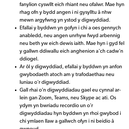
fanylion cyswllt eich rhiant neu ofalwr. Mae hyn
rhag ofn y bydd angen i ni gysylltu â nhw
mewn argyfwng yn ystod y digwyddiad.
Efallai y byddwn yn gofyn i chi a oes gennych
anabledd, neu angen unrhyw fwyd arbennig
neu beth yw eich dewis iaith. Mae hyn i gyd fel
y gallwn ddiwallu eich anghenion a'ch cadw'n
ddiogel.
Ar ôl y digwyddiad, efallai y byddwn yn anfon
gwybodaeth atoch am y trafodaethau neu
luniau o'r digwyddiad.
Gall rhai o’n digwyddiadau gael eu cynnal ar-
lein gan Zoom, Teams, neu Skype ac ati. Os
ydym yn bwriadu recordio un o'r
digwyddiadau hyn byddwn yn rhoi gwybod i
chi ymlaen llaw a gallwch ofyn i ni beidio â