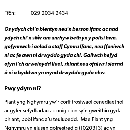
Ffôn: 029 2034 2434
Os ydych chi’n blentyn neu’n berson ifanc ac nad
ydych chi’n siŵr am unrhyw beth yn y polisi hwn,
gofynnwch i aelod o staff Cymru Ifanc, neu ffoniwch
ni ac fe awn ni drwyddo gyda chi. Gallwch hefyd
ofyn i’ch arweinydd lleol, rhiant neu ofalwr i siarad
â ni a byddwn yn mynd drwyddo gyda nhw.
Pwy ydym ni?
Plant yng Nghymru yw’r corff trosfwaol cenedlaethol
ar gyfer sefydliadau ac unigolion sy’n gweithio gyda
phlant, pobl ifanc a’u teuluoedd. Mae Plant yng
Nghymru yn elusen gofrestredig (1020313) ac yn