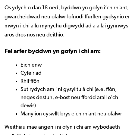
Os ydych o dan 18 oed, byddwn yn gofyn i’ch rhiant,
gwarcheidwad neu ofalwr lofnodi ffurflen gydsynio er
mwyn i chi allu mynychu digwyddiad a allai gynnwys
aros dros nos neu deithio.
Fel arfer byddwn yn gofyn i chi am:
Eich enw
Cyfeiriad
Rhif ffôn
Sut rydych am i ni gysylltu â chi (e.e. ffôn,
neges destun, e-bost neu ffordd arall o’ch
dewis)
Manylion cyswllt brys eich rhiant neu ofalwr
Weithiau mae angen i ni ofyn i chi am wybodaeth