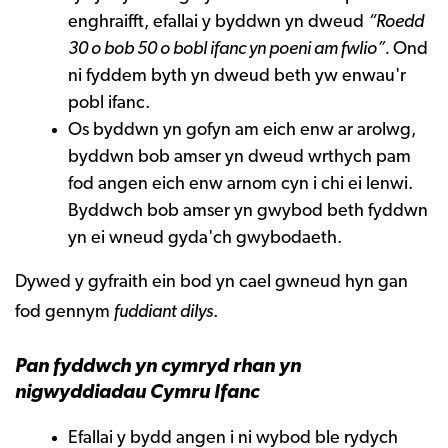
enghraifft, efallai y byddwn yn dweud
“Roedd
30 o bob 50 o bobl ifanc yn poeni am fwlio”.
Ond
ni fyddem byth yn dweud beth yw enwau'r
pobl ifanc.
Os byddwn yn gofyn am eich enw ar arolwg,
byddwn bob amser yn dweud wrthych pam
fod angen eich enw arnom cyn i chi ei lenwi.
Byddwch bob amser yn gwybod beth fyddwn
yn ei wneud gyda'ch gwybodaeth.
Dywed y gyfraith ein bod yn cael gwneud hyn gan
fod gennym
fuddiant dilys
.
Pan fyddwch yn cymryd rhan yn
nigwyddiadau Cymru Ifanc
Efallai y bydd angen i ni wybod ble rydych