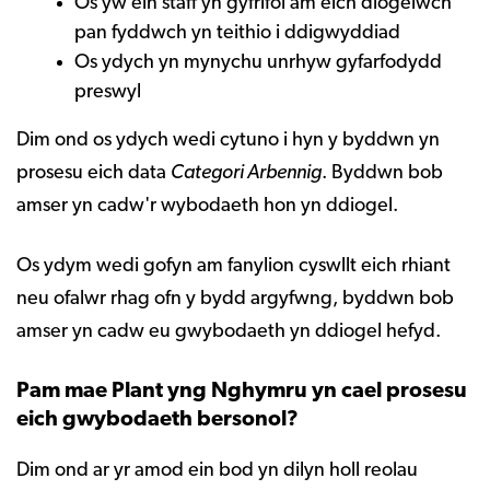
Os yw ein staff yn gyfrifol am eich diogelwch
pan fyddwch yn teithio i ddigwyddiad
Os ydych yn mynychu unrhyw gyfarfodydd
preswyl
Dim ond os ydych wedi cytuno i hyn y byddwn yn
prosesu eich data
Categori Arbennig
. Byddwn bob
amser yn cadw'r wybodaeth hon yn ddiogel.
Os ydym wedi gofyn am fanylion cyswllt eich rhiant
neu ofalwr rhag ofn y bydd argyfwng, byddwn bob
amser yn cadw eu gwybodaeth yn ddiogel hefyd.
Pam mae Plant yng Nghymru yn cael prosesu
eich gwybodaeth bersonol?
Dim ond ar yr amod ein bod yn dilyn holl reolau