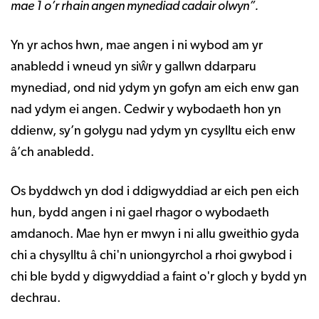
mae 1 o’r rhain angen mynediad cadair olwyn”.
Yn yr achos hwn, mae angen i ni wybod am yr
anabledd i wneud yn siŵr y gallwn ddarparu
mynediad, ond nid ydym yn gofyn am eich enw gan
nad ydym ei angen. Cedwir y wybodaeth hon yn
ddienw, sy’n golygu nad ydym yn cysylltu eich enw
â’ch anabledd.
Os byddwch yn dod i ddigwyddiad ar eich pen eich
hun, bydd angen i ni gael rhagor o wybodaeth
amdanoch. Mae hyn er mwyn i ni allu gweithio gyda
chi a chysylltu â chi'n uniongyrchol a rhoi gwybod i
chi ble bydd y digwyddiad a faint o'r gloch y bydd yn
dechrau.