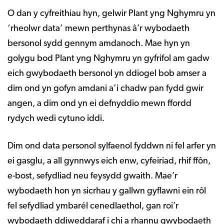
O dan y cyfreithiau hyn, gelwir Plant yng Nghymru yn
‘rheolwr data’ mewn perthynas â’r wybodaeth
bersonol sydd gennym amdanoch. Mae hyn yn
golygu bod Plant yng Nghymru yn gyfrifol am gadw
eich gwybodaeth bersonol yn ddiogel bob amser a
dim ond yn gofyn amdani a’i chadw pan fydd gwir
angen, a dim ond yn ei defnyddio mewn ffordd
rydych wedi cytuno iddi.
Dim ond data personol sylfaenol fyddwn ni fel arfer yn
ei gasglu, a all gynnwys eich enw, cyfeiriad, rhif ffôn,
e-bost, sefydliad neu feysydd gwaith. Mae’r
wybodaeth hon yn sicrhau y gallwn gyflawni ein rôl
fel sefydliad ymbarél cenedlaethol, gan roi’r
wybodaeth ddiweddaraf i chi a rhannu gwybodaeth