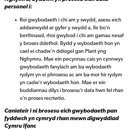
personol i:
Roi gwybodaeth i chi am y swydd, asesu eich
addasrwydd ar gyfer y swydd a, lle bo'n
berthnasol, rhoi gwybod i chi am gamau nesaf
y broses ddethol. Bydd y wybodaeth hon yn
cael ei chadw’n ddiogel gan Plant yng
Nghymru. Mae ein pecynnau cais yn cynnwys
gwybodaeth fanylach am ba wybodaeth
rydym yn ei phrosesu ac am ba mor hir rydym
yn cadw'r wybodaeth hon. Mae er ein
buddiannau dilys i brosesu’r data hwn fel rhan
o’n proses recriwtio.
Caniateir i ni brosesu eich gwybodaeth pan
fyddwch yn cymryd rhan mewn digwyddiad
Cymru Ifanc