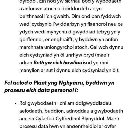
dyfodol. Ein nod yw sicrhau bod y wybodaeth
a anfonwn atoch o ddiddordeb ac yn
berthnasol i'ch gwaith. Dim ond pan fyddwch
wedi cydsynio i'w dderbyn yn flaenorol neu os
ydych wedi mynychu digwyddiad tebyg yn y
gorffennol, er enghraifft, y byddwn yn anfon
marchnata uniongyrchol atoch. Gallwch dynnu
eich cydsyniad yn ôl unrhyw bryd (mae’r
adran
Beth yw eich hawliau
isod yn rhoi
manylion ar sut i dynnu eich cydsyniad yn ôl).
Fel aelod o Plant yng Nghymru, byddwn yn
prosesu eich data personol i:
Roi gwybodaeth i chi am ddigwyddiadau
aelodaeth, buddion, adnoddau a gwybodaeth
am ein Cyfarfod Cyffredinol Blynyddol. Mae'r
prosesu data hwn yn angenrheidiol ar gyfer