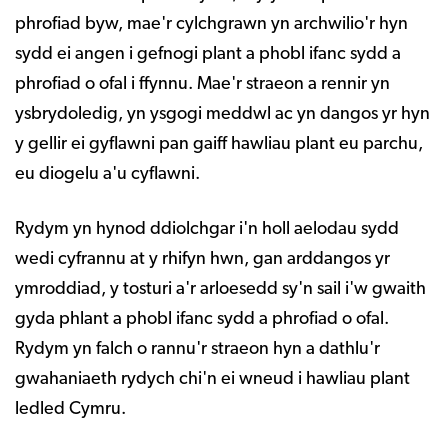
phrofiad byw, mae'r cylchgrawn yn archwilio'r hyn
sydd ei angen i gefnogi plant a phobl ifanc sydd a
phrofiad o ofal i ffynnu. Mae'r straeon a rennir yn
ysbrydoledig, yn ysgogi meddwl ac yn dangos yr hyn
y gellir ei gyflawni pan gaiff hawliau plant eu parchu,
eu diogelu a'u cyflawni.
Rydym yn hynod ddiolchgar i'n holl aelodau sydd
wedi cyfrannu at y rhifyn hwn, gan arddangos yr
ymroddiad, y tosturi a'r arloesedd sy'n sail i'w gwaith
gyda phlant a phobl ifanc sydd a phrofiad o ofal.
Rydym yn falch o rannu'r straeon hyn a dathlu'r
gwahaniaeth rydych chi'n ei wneud i hawliau plant
ledled Cymru.