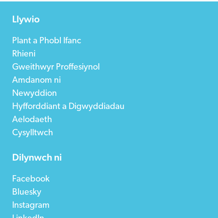
Llywio
Plant a Phobl Ifanc
Rhieni
Gweithwyr Proffesiynol
Amdanom ni
Newyddion
Hyfforddiant a Digwyddiadau
Aelodaeth
Cysylltwch
Dilynwch ni
Facebook
Bluesky
Instagram