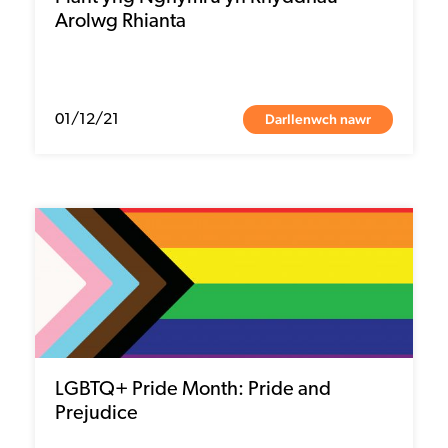
Arolwg Rhianta
Darllenwch nawr
01/12/21
LGBTQ+ Pride Month: Pride and
Prejudice