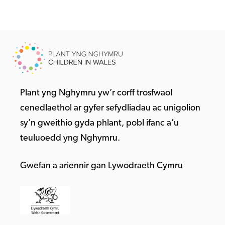
Plant yng Nghymru yw’r corff trosfwaol
cenedlaethol ar gyfer sefydliadau ac unigolion
sy’n gweithio gyda phlant, pobl ifanc a’u
teuluoedd yng Nghymru.
Gwefan a ariennir gan Lywodraeth Cymru