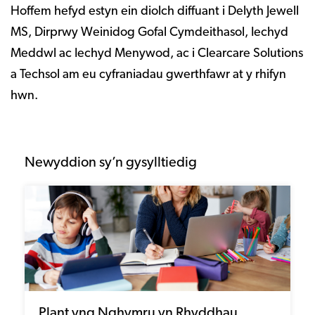
Hoffem hefyd estyn ein diolch diffuant i Delyth Jewell
MS, Dirprwy Weinidog Gofal Cymdeithasol, Iechyd
Meddwl ac Iechyd Menywod, ac i Clearcare Solutions
a Techsol am eu cyfraniadau gwerthfawr at y rhifyn
hwn.
Newyddion sy’n gysylltiedig
Plant yng Nghymru yn Rhyddhau