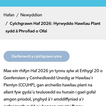
Hafan
Newyddion
Cylchgrawn Haf 2026: Hyrwyddo Hawliau Plant
sydd â Phrofiad o Ofal
Darllenwch y cylchgrawn yma
Mae ein rhifyn Haf 2026 yn tynnu sylw at Erthygl 20 o
Gonfensiwn y Cenhedloedd Unedig ar Hawliau’r
Plentyn (CCUHP), gan archwilio hawliau plant na
allant fyw gyda’u teuluoedd eu hunain i gael gofal
amgen priodol, ynghyd â’r amddiffyniad a’r