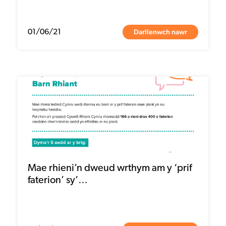
Darllenwch nawr
01/06/21
Mae rhieni’n dweud wrthym am y ‘prif
faterion’ sy’…