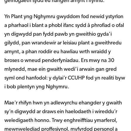
gefnogaeth sydd eu hangen arnynt i ffynnu.
Yn Plant yng Nghymru gwyddom fod newid ystyrlon
a pharhaol i blant a phobl ifanc sydd â phrofiad o ofal
yn digwydd pan fydd pawb yn gweithio gyda’i
gilydd, pan wrandewir ar leisiau plant a gweithredu
arnynt, a phan roddir eu hawliau wrth wraidd y
broses o wneud penderfyniadau. Ers mwy na 30
mlynedd, mae ein gwaith wedi’i arwain gan gred
syml ond hanfodol: y dylai’r CCUHP fod yn realiti byw
i bob plentyn yng Nghymru.
Mae'r rhifyn hwn yn adlewyrchu ehangder y gwaith
sy'n digwydd ar draws ein haelodaeth i wireddu'r
weledigaeth honno. Trwy enghreifftiau ymarferol,
mewnwelediad proffesiynol, myfyrdod personol a